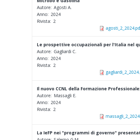
Microbo e Gasolina
Autore:
Agosti A.
Anno:
2024
Rivista:
2
agosti_2_2024.pd
Le prospettive occupazionali per l'Italia nel 
Autore:
Gagliardi C.
Anno:
2024
Rivista:
2
gagliardi_2_2024
Il nuovo CCNL della Formazione Professionale: o
Autore:
Massagli E.
Anno:
2024
Rivista:
2
massagli_2_2024
La IeFP nei "programmi di governo" presentati
Autore:
Salerno G.M.