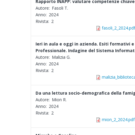
Rapporto INAPP: valutare competenze chiave n
Autore:
Fasoli T.
Anno:
2024
Rivista:
2
fasoli_2_2024.pd
Ieri in aula e oggi in azienda. Esiti formativi
Professionale. Indagine del Sistema Informati
Autore:
Malizia G.
Anno:
2024
Rivista:
2
malizia_bibliote
Da una lettura socio-demografica della famigli
Autore:
Mion R.
Anno:
2024
Rivista:
2
mion_2_2024.pdf