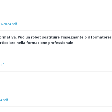
_3-2024.pdf
e formativa. Può un robot sostituire l'insegnante o il formatore
 particolare nella formazione professionale
pdf
4.pdf