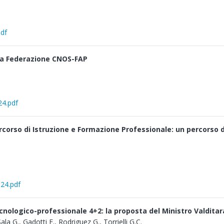
pdf
lla Federazione CNOS-FAP
24.pdf
rcorso di Istruzione e Formazione Professionale: un percorso 
024.pdf
ecnologico-professionale 4+2: la proposta del Ministro Valditar
Sala G., Gadotti E., Rodriguez G., Torrielli G.C.