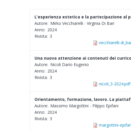
L’esperienza estetica e la partecipazione al p
Autore:
Mirko Vecchiarelli - Virginia Di Bari
Anno:
2024
Rivista:
3
vecchiarelli-di_b
Una nuova attenzione ai contenuti dei currico
Autore:
Nicoli Dario Eugenio
Anno:
2024
Rivista:
3
nicoli_3-2024.pdf
Orientamento, formazione, lavoro. La piatt
Autore:
Massimo Margottini - Filippo Epifani
Anno:
2024
Rivista:
3
margottini-epifa