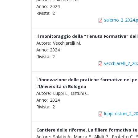
Anno:
2024
Rivista:
2
salerno_2_2024.
Il monitoraggio della "Tenuta Formativa" de
Autore:
Vecchiarelli M.
Anno:
2024
Rivista:
2
vecchiarelli_2_20
L'innovazione delle pratiche formative nel pe
l'Università di Bologna
Autore:
Luppi E., Ostuni C.
Anno:
2024
Rivista:
2
luppi-ostuni_2_2
Cantiere delle riforme. La filiera formativa t
Autore:
Salatin A., Manca F., Allulli G., Profetto C., 