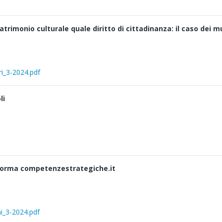
atrimonio culturale quale diritto di cittadinanza: il caso dei 
ari_3-2024.pdf
li
aforma competenzestrategiche.it
ni_3-2024.pdf