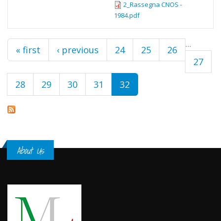
2_Rassegna CNOS -
1984.pdf
…
Pages
« first
‹ previous
24
25
26
27
28
29
30
31
32
About Us