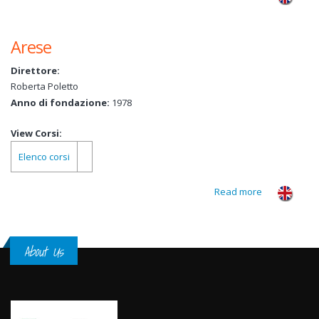
Lazzaro di
Savena BO -
Arese
Sede
distaccata di
Direttore:
Bologna
Roberta Poletto
Anno di fondazione:
1978
View Corsi:
Elenco corsi
Read more
about Arese
About Us