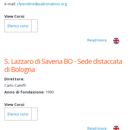
e-mail:
cfpendine@patronatosv.org
View Corsi:
Elenco corsi
Read more
about Sede
operativa:
Endine
S. Lazzaro di Savena BO - Sede distaccata
Gaiano
di Bologna
Direttore:
Carlo Caleffi
Anno di fondazione:
1990
View Corsi:
Elenco corsi
Read more
about S.