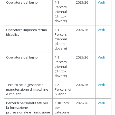
Operatore del legno
1.1
2025/26
Vedi
Percorsi
triennali
(diritto-
dovere)
Operatore impianto termo
1.1
2025/26
Vedi
idraulico
Percorsi
triennali
(diritto-
dovere)
Operatore del legno
1.1
2025/26
Vedi
Percorsi
triennali
(diritto-
dovere)
Tecnico nella gestione e
1.2
2025/26
Vedi
manutenzione di macchine
Percorsi di
e impianti
IV anno
Percorsi personalizzati per
1.10 Corsi
2025/26
Vedi
la formazione
per
professionale e l' inclusione
categorie