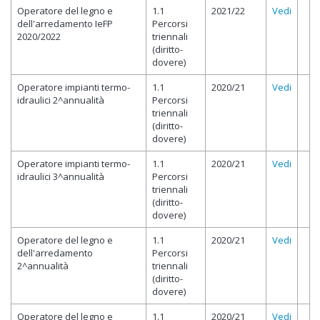
Operatore del legno e
1.1
2021/22
Vedi
dell'arredamento IeFP
Percorsi
2020/2022
triennali
(diritto-
dovere)
Operatore impianti termo-
1.1
2020/21
Vedi
idraulici 2^annualità
Percorsi
triennali
(diritto-
dovere)
Operatore impianti termo-
1.1
2020/21
Vedi
idraulici 3^annualità
Percorsi
triennali
(diritto-
dovere)
Operatore del legno e
1.1
2020/21
Vedi
dell'arredamento
Percorsi
2^annualità
triennali
(diritto-
dovere)
Operatore del legno e
1.1
2020/21
Vedi