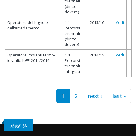
triennali
(diritto-
dovere)
Operatore del legno e
1.1
2015/16
Vedi
dell'arredamento
Percorsi
triennali
(diritto-
dovere)
Operatore impianti termo-
1.4
2014/15
Vedi
idraulici IeFP 2014/2016
Percorsi
triennali
integrati
Pages
1
2
next ›
last »
About Us