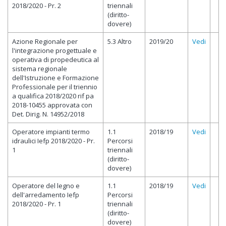
2018/2020 - Pr. 2
triennali
(diritto-
dovere)
Azione Regionale per
5.3 Altro
2019/20
Vedi
l'integrazione progettuale e
operativa di propedeutica al
sistema regionale
dell'Istruzione e Formazione
Professionale per il triennio
a qualifica 2018/2020 rif pa
2018-10455 approvata con
Det. Dirig. N. 14952/2018
Operatore impianti termo
1.1
2018/19
Vedi
idraulici Iefp 2018/2020 - Pr.
Percorsi
1
triennali
(diritto-
dovere)
Operatore del legno e
1.1
2018/19
Vedi
dell'arredamento Iefp
Percorsi
2018/2020 - Pr. 1
triennali
(diritto-
dovere)