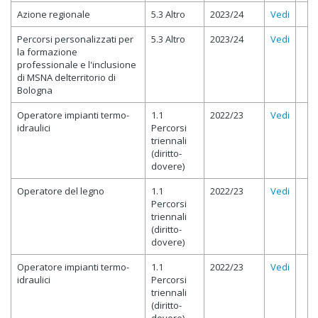
Azione regionale
5.3 Altro
2023/24
Vedi
Percorsi personalizzati per
5.3 Altro
2023/24
Vedi
la formazione
professionale e l'inclusione
di MSNA delterritorio di
Bologna
Operatore impianti termo-
1.1
2022/23
Vedi
idraulici
Percorsi
triennali
(diritto-
dovere)
Operatore del legno
1.1
2022/23
Vedi
Percorsi
triennali
(diritto-
dovere)
Operatore impianti termo-
1.1
2022/23
Vedi
idraulici
Percorsi
triennali
(diritto-