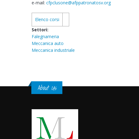
e-mail:
cfpclusone@afppatronatosv.org
Elenco corsi
Settori:
Falegnameria
Meccanica auto
Meccanica industriale
About Us