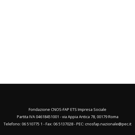
Fondazione CNOS-FAP ETS Impresa Sociale
Partita IVA 04618451001 - via Appia Antica 78, 00179 Roma
Telefono: 06 510775 1 - Fax: 06 5137028 - PEC:
cnosfap.nazionale@pec.it