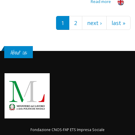
Read more
about
Vigliano
Biellese
Pages
1
2
next ›
last »
About Us
Fondazione CNOS-FAP ETS Impresa Sociale