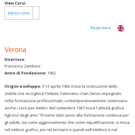
View Corsi:
Elenco corsi
Read more
about S.
Lazzaro di
Savena BO -
Verona
Sede
distaccata di
Direttore:
Bologna
Francesco Zamboni
Anno di fondazione:
1962
Origini e sviluppo:
Il 13 aprile 1962 inizia la costruzione dello
stabile che accoglierà l'Istituto Salesiano «San Zeno» impegnato
nella formazione professionale, contemporaneamente cominciano
anche i corsi per elettro. Nel settembre 1967 inizia l'attività grafica.
Agli inizi degli anni '70 viene dato avvio alla formazione continua per
gli adulti, sia come aggiornamento che come riqualificazione; si inizia
nel settore grafico, poi nel terziario e quindi nell'elettrico e nel