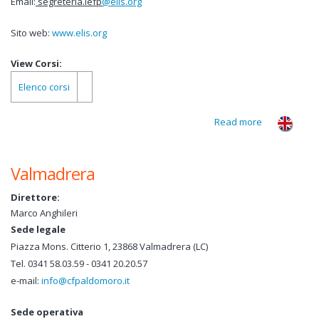
Email:
segreteria.iefp
@elis.org
Sito web:
www.elis.org
View Corsi:
Elenco corsi
Read more
about
Associazion
Centro Elis
Valmadrera
Direttore:
Marco Anghileri
Sede legale
Piazza Mons. Citterio 1, 23868 Valmadrera (LC)
Tel. 0341 58.03.59 - 0341 20.20.57
e-mail:
info@cfpaldomoro.it
Sede operativa