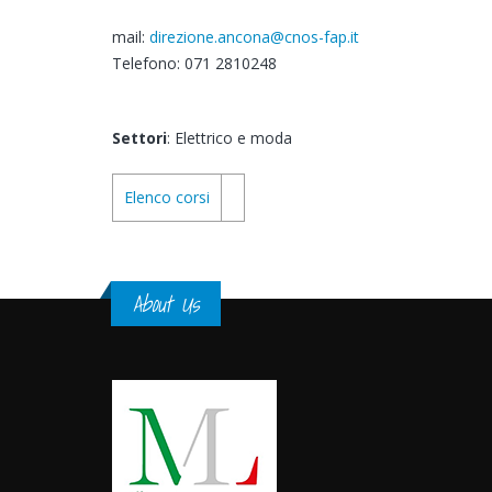
mail:
direzione.ancona@cnos-fap.it
Telefono: 071 2810248
Settori
: Elettrico e moda
Elenco corsi
About Us