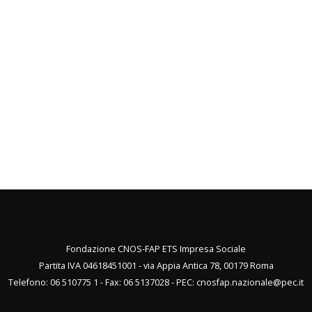
Fondazione CNOS-FAP ETS Impresa Sociale
Partita IVA 04618451001 - via Appia Antica 78, 00179 Roma
Telefono: 06 510775 1 - Fax: 06 5137028 - PEC:
cnosfap.nazionale@pec.it