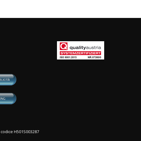
con codice H501S003287