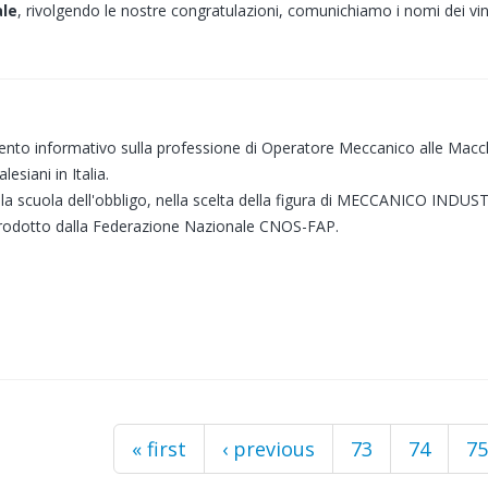
ale
, rivolgendo le nostre congratulazioni, comunichiamo i nomi dei vinci
nto informativo sulla professione di Operatore Meccanico alle Macch
siani in Italia.
 la scuola dell'obbligo, nella scelta della figura di MECCANICO INDUS
prodotto dalla Federazione Nazionale CNOS-FAP.
« first
‹ previous
73
74
75