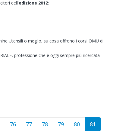
tori dell'
edizione 2012
:
ine Utensili o meglio, su cosa offrono i corsi OMU di
TRIALE, professione che è oggi sempre più ricercata
…
76
77
78
79
80
81