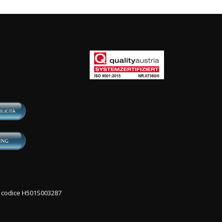
con codice H501S003287