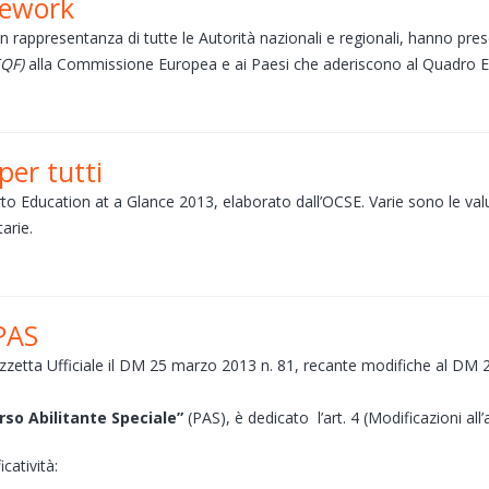
mework
in rappresentanza di tutte le Autorità nazionali e regionali, hanno pres
EQF)
alla Commissione Europea e ai Paesi che aderiscono al Quadro 
per tutti
o Education at a Glance 2013, elaborato dall’OCSE. Varie sono le valu
arie.
 PAS
n Gazzetta Ufficiale il DM 25 marzo 2013 n. 81, recante modifiche al DM
rso Abilitante Speciale”
(PAS), è dedicato l’art. 4 (Modificazioni all
catività: