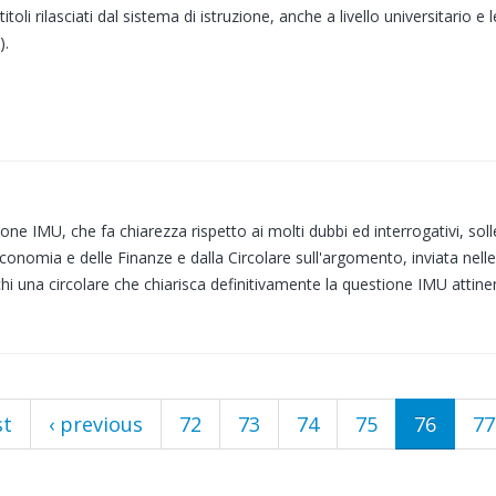
itoli rilasciati dal sistema di istruzione, anche a livello universitario e 
).
one IMU, che fa chiarezza rispetto ai molti dubbi ed interrogativi, soll
Economia e delle Finanze e dalla Circolare sull'argomento, inviata nell
chi una circolare che chiarisca definitivamente la questione IMU attinent
st
‹ previous
72
73
74
75
76
77