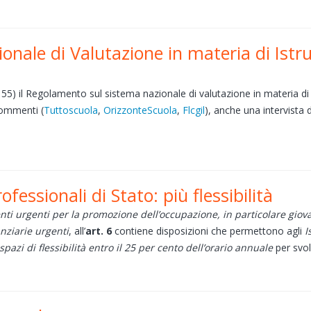
nale di Valutazione in materia di Ist
. 155) il Regolamento sul sistema nazionale di valutazione in materia d
commenti (
Tuttoscuola
,
OrizzonteScuola
,
Flcgil
), anche una intervista 
fessionali di Stato: più flessibilità
nti urgenti per la promozione dell’occupazione, in particolare giova
anziarie urgenti
, all’
art. 6
contiene disposizioni che permettono agli
Is
spazi di flessibilità entro il 25 per cento dell’orario annuale
per svol