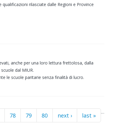
le qualificazioni rilasciate dalle Regioni e Province
evati, anche per una loro lettura frettolosa, dalla
e scuole dal MIUR.
e le scuole paritarie senza finalità di lucro.
…
78
79
80
next ›
last »