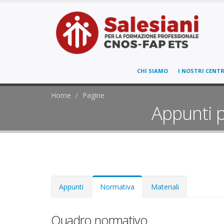
CHI SIAMO
I NOSTRI CENTR
Home
Pagine
Appunti p
Appunti
Normativa
(active
Materiali
Primary tabs
tab)
Quadro normativo