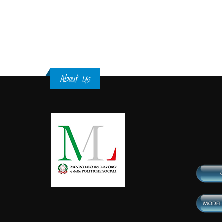
Pages
About Us