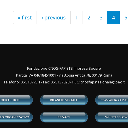
« first
‹ previous
1
2
3
4
5
Fondazione CNOS-FAP ETS Impresa Sociale
Partita IVA 04618451001 - via Appia Antica 78, 00179 Roma
Telefono: 06 510775 1 - Fax: 06 5137028 - PEC:
cnosfap.nazionale@pec.it