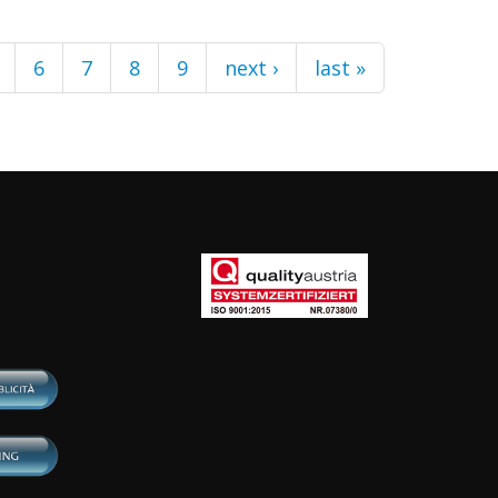
6
7
8
9
next ›
last »