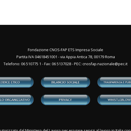
Fondazione CNOS-FAP ETS Impresa Sociale
Partita IVA 04618451001 - via Appia Antica 78, 00179 Roma
Telefono: 06 510775 1 - Fax: 06 5137028 - PEC:
cnosfap.nazionale@pec.it
utorizzato dal Ministero del Lavoro per erogare servizi al lavoro in Italia 