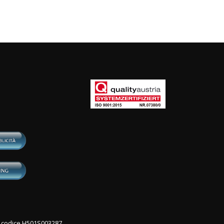
con codice H501S003287