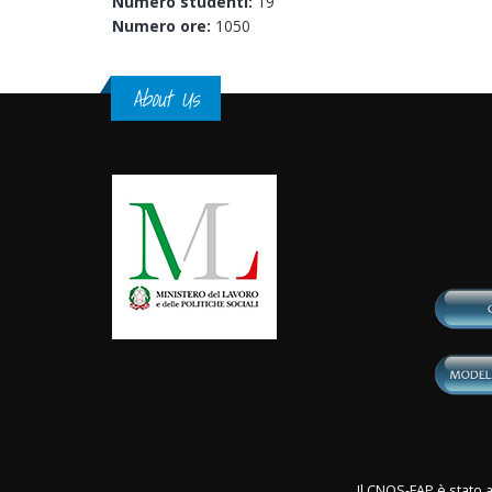
Numero studenti:
19
Numero ore:
1050
About Us
Il CNOS-FAP è stato a