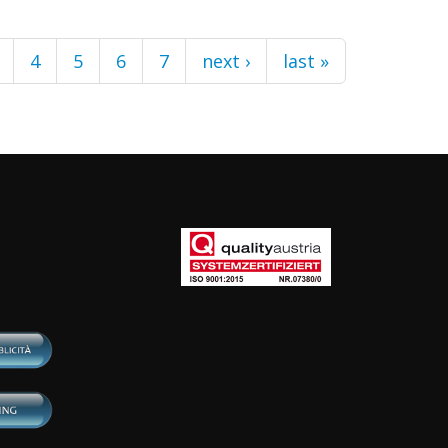
4
5
6
7
next ›
last »