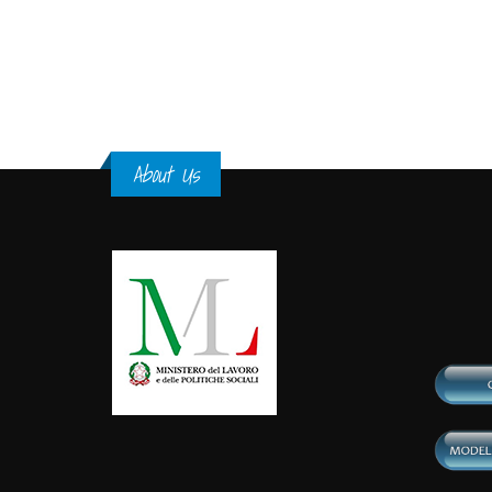
Pages
About Us