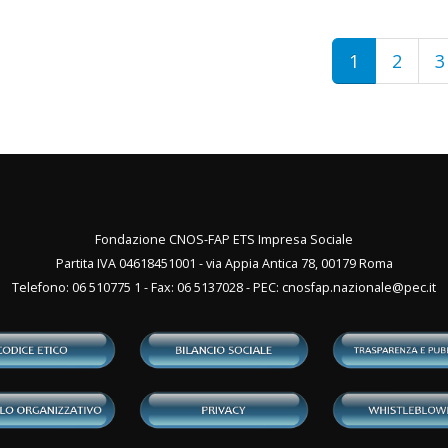
1
2
3
Fondazione CNOS-FAP ETS Impresa Sociale
Partita IVA 04618451001 - via Appia Antica 78, 00179 Roma
Telefono: 06 510775 1 - Fax: 06 5137028 - PEC:
cnosfap.nazionale@pec.it