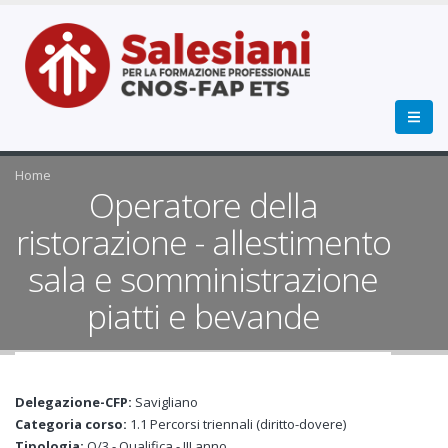
Home
Operatore della
ristorazione - allestimento
sala e somministrazione
piatti e bevande
Delegazione-CFP:
Savigliano
Categoria corso:
1.1 Percorsi triennali (diritto-dovere)
Tipologia:
Q/3 - Qualifica - III anno