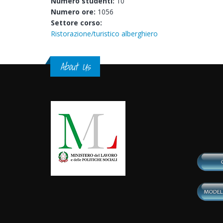
Numero studenti:
10
Numero ore:
1056
Settore corso:
Ristorazione/turistico alberghiero
About Us