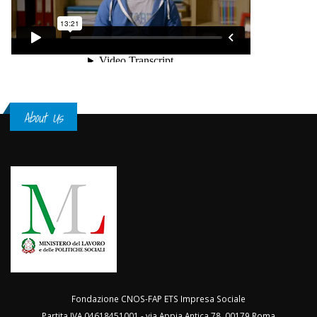
About Us
Fondazione CNOS-FAP ETS Impresa Sociale
Partita IVA 04618451001 - via Appia Antica 78, 00179 Roma