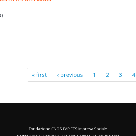
e)
« first
‹ previous
1
2
3
4
Fondazione CNOS-FAP ETS Impresa Sociale