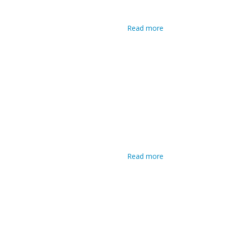
Read more
about
Operatore
informatico
Read more
about
Operatore
informatico