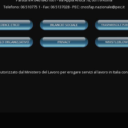
Partita IVA 04618451001 - via Appia Antica 78, 00179 Roma
Telefono: 06 510775 1 - Fax: 06 5137028 - PEC:
cnosfap.nazionale@pec.it
utorizzato dal Ministero del Lavoro per erogare servizi al lavoro in Italia 