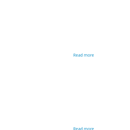
Read more
about
Operatore
informatico
Read more
about