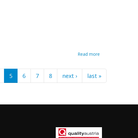
informatici
Read more
about
Installatore e
manutentore
5
6
7
8
next ›
last »
di sistemi
informatici