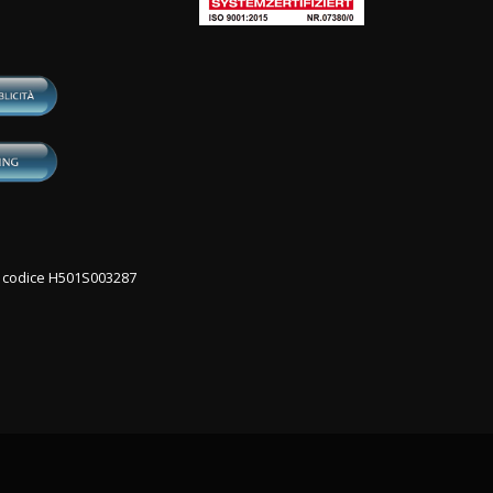
con codice H501S003287