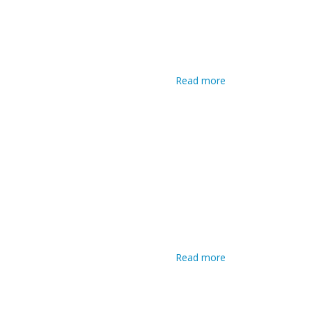
Read more
about
Installatore e
manutentore
di sistemi
informatici
Read more
about
Installatore e
manutentore
di sistemi