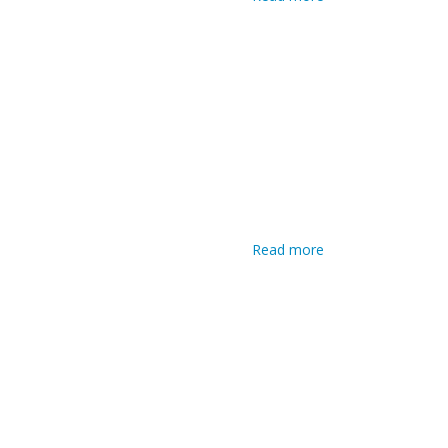
Tecnico
informatico -
sistemi, reti e
data
management
Read more
about
Operatore
informatico