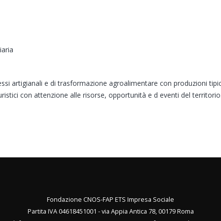
aria
si artigianali e di trasformazione agroalimentare con produzioni tipic
stici con attenzione alle risorse, opportunità e d eventi del territorio
Fondazione CNOS-FAP ETS Impresa Sociale
Partita IVA 04618451001 - via Appia Antica 78, 00179 Roma