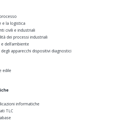
 processo
 la logistica
civili e industriali
tà dei processi industriali
 e dell’ambiente
gli apparecchi dispositivi diagnostici
 edile
tiche
icazioni informatiche
rati TLC
tabase