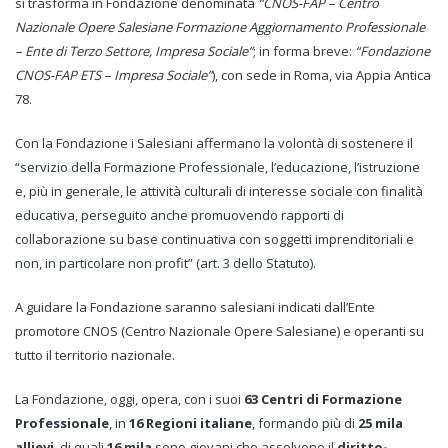
si trasforma in Fondazione denominata
“CNOS-FAP – Centro
Nazionale Opere Salesiane Formazione Aggiornamento Professionale
– Ente di Terzo Settore, Impresa Sociale”
; in forma breve:
“Fondazione
CNOS-FAP ETS – Impresa Sociale”
), con sede in Roma, via Appia Antica
78.
Con la Fondazione i Salesiani affermano la volontà di sostenere il
“servizio della Formazione Professionale, l’educazione, l’istruzione
e, più in generale, le attività culturali di interesse sociale con finalità
educativa, perseguito anche promuovendo rapporti di
collaborazione su base continuativa con soggetti imprenditoriali e
non, in particolare non profit” (art. 3 dello Statuto).
A guidare la Fondazione saranno salesiani indicati dall’Ente
promotore CNOS (Centro Nazionale Opere Salesiane) e operanti su
tutto il territorio nazionale.
La Fondazione, oggi, opera, con i suoi
63 Centri di Formazione
Professionale
, in
16 Regioni italiane
, formando più di
25 mila
allievi
, di quali
16 mila
sono giovani che assolvono il
diritto-