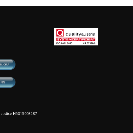
con codice H501S003287