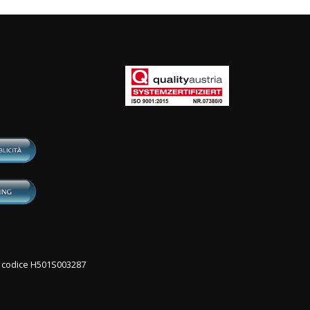
con codice H501S003287