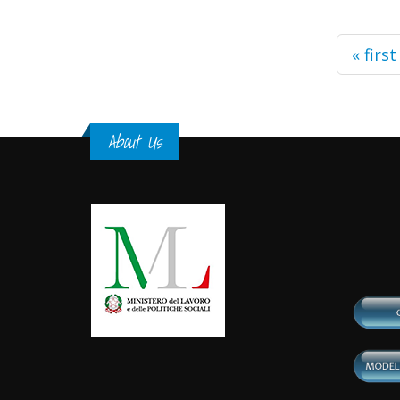
Pages
« first
About Us