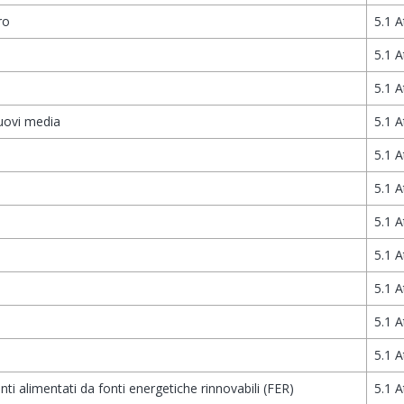
ro
5.1 A
5.1 A
5.1 A
nuovi media
5.1 A
5.1 A
5.1 A
5.1 A
5.1 A
5.1 A
5.1 A
5.1 A
nti alimentati da fonti energetiche rinnovabili (FER)
5.1 A