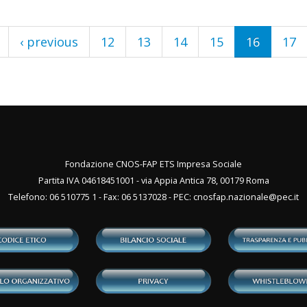
‹ previous
12
13
14
15
16
17
Fondazione CNOS-FAP ETS Impresa Sociale
Partita IVA 04618451001 - via Appia Antica 78, 00179 Roma
Telefono: 06 510775 1 - Fax: 06 5137028 - PEC:
cnosfap.nazionale@pec.it