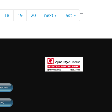
…
…
18
19
20
next ›
last »