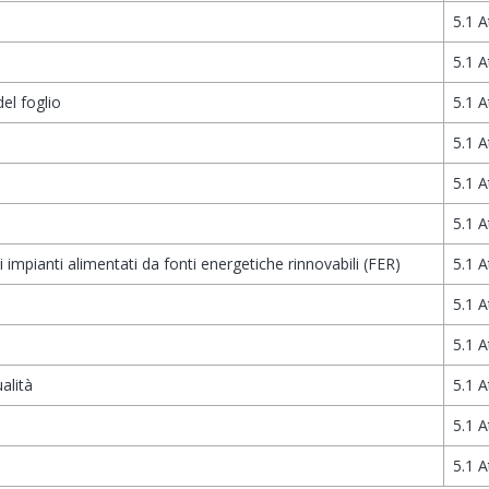
5.1 A
5.1 A
del foglio
5.1 A
5.1 A
5.1 A
5.1 A
impianti alimentati da fonti energetiche rinnovabili (FER)
5.1 A
5.1 A
5.1 A
alità
5.1 A
5.1 A
5.1 A