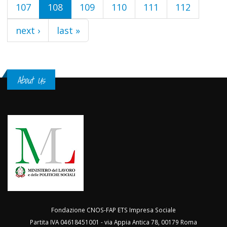
107
108
109
110
111
112
next ›
last »
About Us
Fondazione CNOS-FAP ETS Impresa Sociale
Partita IVA 04618451001 - via Appia Antica 78, 00179 Roma