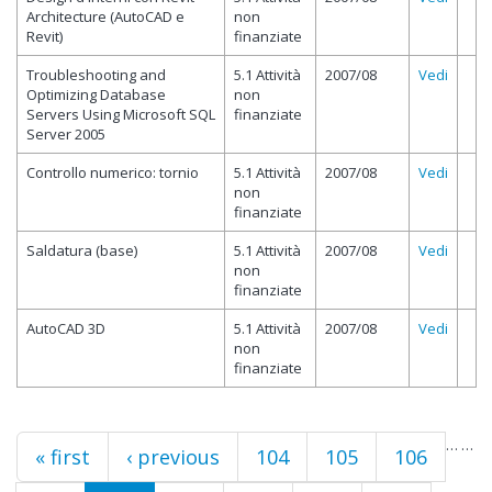
Architecture (AutoCAD e
non
Revit)
finanziate
Troubleshooting and
5.1 Attività
2007/08
Vedi
Optimizing Database
non
Servers Using Microsoft SQL
finanziate
Server 2005
Controllo numerico: tornio
5.1 Attività
2007/08
Vedi
non
finanziate
Saldatura (base)
5.1 Attività
2007/08
Vedi
non
finanziate
AutoCAD 3D
5.1 Attività
2007/08
Vedi
non
finanziate
…
…
Pages
« first
‹ previous
104
105
106