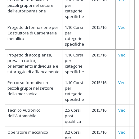
piccoli gruppi nel settore
per
dell'autoriparazione
categorie
specifiche
Progetto di formazione per
1.10 Corsi
2015/16
Vedi
Costruttore di Carpenteria
per
metallica
categorie
specifiche
Progetto di accoglienza,
1.10 Corsi
2015/16
Vedi
presa in carico,
per
orientamento individuale e
categorie
tutoraggio di affiancamento
specifiche
Percorso formativo in
1.10 Corsi
2015/16
Vedi
piccoli gruppi nel settore
per
della meccanica
categorie
specifiche
Tecnico Autronico
2.5 Corsi
2015/16
Vedi
dell'Automobile
post
qualifica
Operatore meccanico
3.2 Corsi
2015/16
Vedi
per