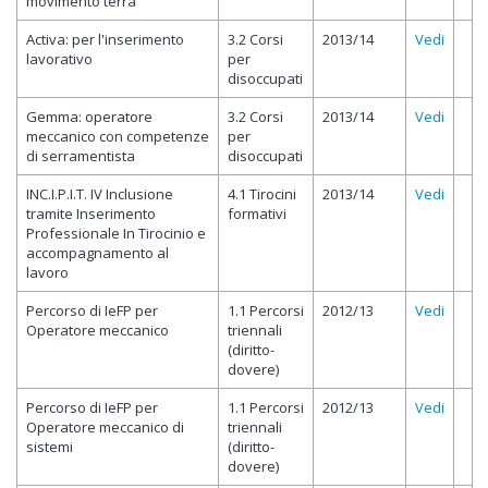
movimento terra
Activa: per l'inserimento
3.2 Corsi
2013/14
Vedi
lavorativo
per
disoccupati
Gemma: operatore
3.2 Corsi
2013/14
Vedi
meccanico con competenze
per
di serramentista
disoccupati
INC.I.P.I.T. IV Inclusione
4.1 Tirocini
2013/14
Vedi
tramite Inserimento
formativi
Professionale In Tirocinio e
accompagnamento al
lavoro
Percorso di IeFP per
1.1 Percorsi
2012/13
Vedi
Operatore meccanico
triennali
(diritto-
dovere)
Percorso di IeFP per
1.1 Percorsi
2012/13
Vedi
Operatore meccanico di
triennali
sistemi
(diritto-
dovere)