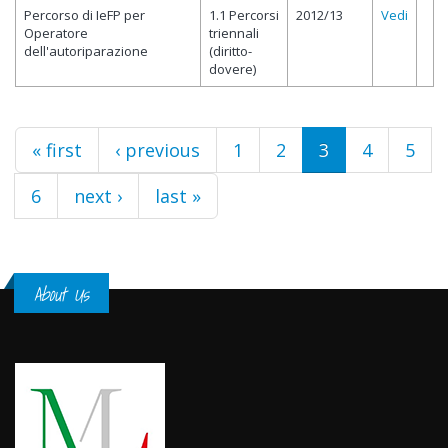
Percorso di IeFP per
1.1 Percorsi
2012/13
Vedi
Operatore
triennali
dell'autoriparazione
(diritto-
dovere)
Pages
« first
‹ previous
1
2
3
4
5
6
next ›
last »
About Us