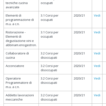
tecniche cucina
occupati
avanzate
Elementi di
3.1 Corsi per
2020/21
Vedi
programmazione di
occupati
m.u. a c.n.
Ristorazione -
3.1 Corsi per
2020/21
Vedi
Elementi di
occupati
degustazione vini e
abbinam.enogastron.
Collaboratore di
3.2 Corsi per
2020/21
Vedi
cucina
disoccupati
Acconciatore
3.2 Corsi per
2020/21
Vedi
disoccupati
Operatore
3.2 Corsi per
2020/21
Vedi
Programmatore di
disoccupati
m.u. a c.n.
Addetto lavorazioni
3.2 Corsi per
2020/21
Vedi
meccaniche
disoccupati