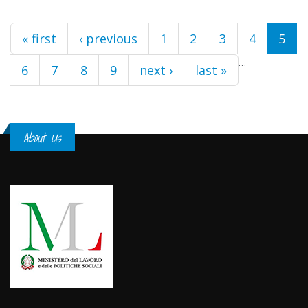
Pages
« first
‹ previous
1
2
3
4
5
…
6
7
8
9
next ›
last »
About Us