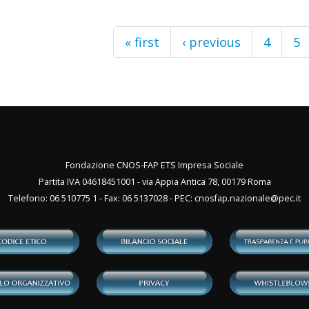
« first
‹ previous
4
5
Fondazione CNOS-FAP ETS Impresa Sociale
Partita IVA 04618451001 - via Appia Antica 78, 00179 Roma
Telefono: 06 510775 1 - Fax: 06 5137028 - PEC:
cnosfap.nazionale@pec.it