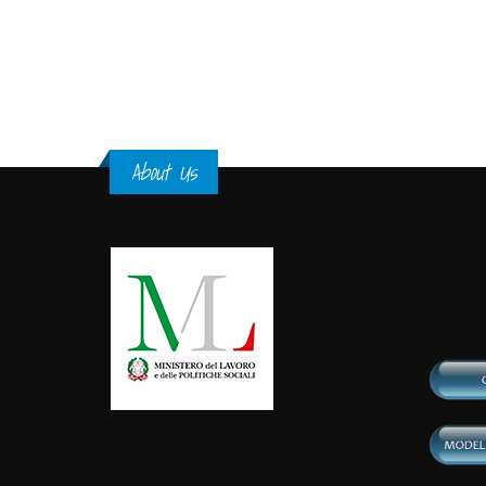
Pages
About Us