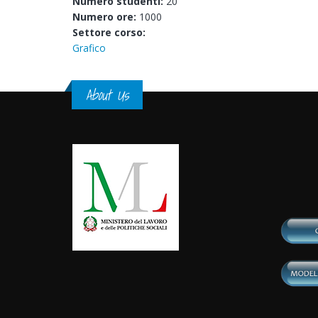
Numero studenti:
20
Numero ore:
1000
Settore corso:
Grafico
About Us