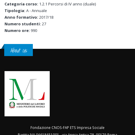
Categoria corso:
1.2.1 Percorsi di IV anno (duale)
Tipologia:
A - Annuale
Anno formativo:
2017/18
Numero studenti:
27
Numero ore:
990
About Us
Fondazione CNOS-FAP ETS Impresa Sociale
Partita IVA 04618451001 - via Appia Antica 78, 00179 Roma