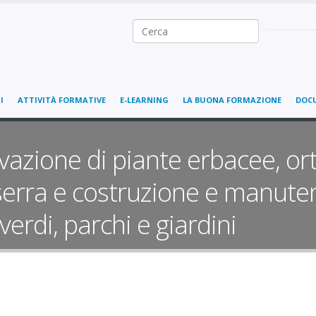
Ricerca nel sito
I
ATTIVITÀ FORMATIVE
E-LEARNING
LA BUONA FORMAZIONE
DOC
ivazione di piante erbacee, or
serra e costruzione e manute
verdi, parchi e giardini