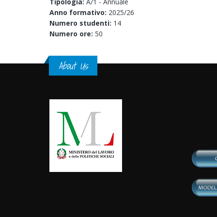
Tipologia:
A/1 - Annuale
Anno formativo:
2025/26
Numero studenti:
14
Numero ore:
50
About Us