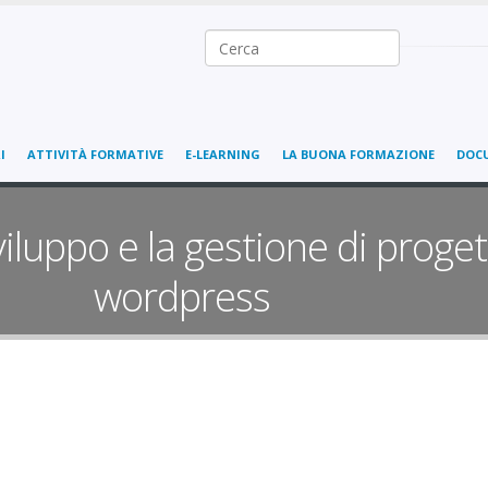
Ricerca nel sito
I
ATTIVITÀ FORMATIVE
E-LEARNING
LA BUONA FORMAZIONE
DOC
viluppo e la gestione di proge
wordpress