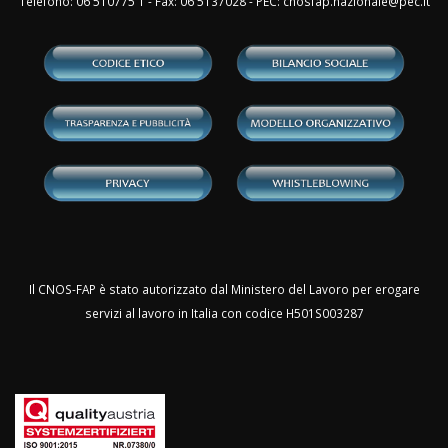
Telefono: 06 510775 1 - Fax: 06 5137028 - PEC:
cnosfap.nazionale@pec.it
Il CNOS-FAP è stato autorizzato dal Ministero del Lavoro per erogare
servizi al lavoro in Italia con codice H501S003287