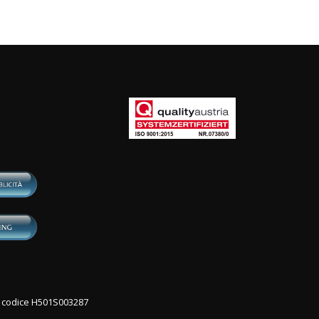
con codice H501S003287