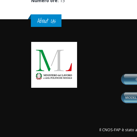
Numero ore:
15
About Us
Il CNOS-FAP è stato a