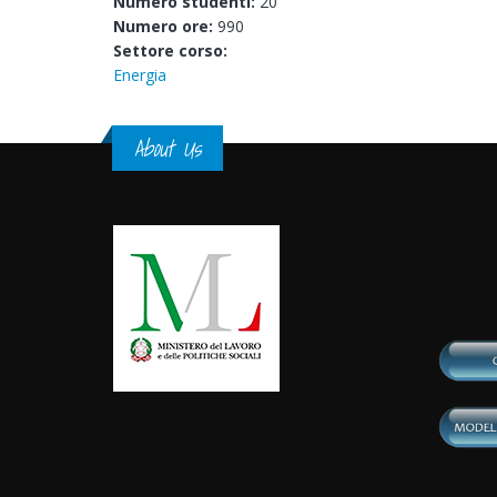
Numero studenti:
20
Numero ore:
990
Settore corso:
Energia
About Us