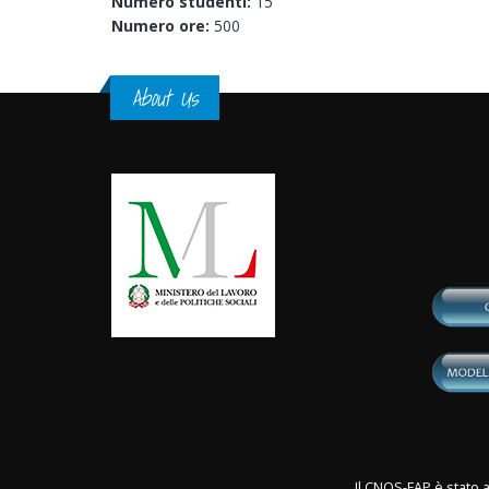
Numero studenti:
15
Numero ore:
500
About Us
Il CNOS-FAP è stato a