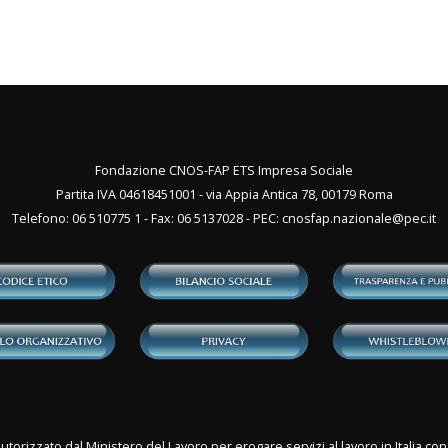
Fondazione CNOS-FAP ETS Impresa Sociale
Partita IVA 04618451001 - via Appia Antica 78, 00179 Roma
Telefono: 06 510775 1 - Fax: 06 5137028 - PEC:
cnosfap.nazionale@pec.it
utorizzato dal Ministero del Lavoro per erogare servizi al lavoro in Italia 