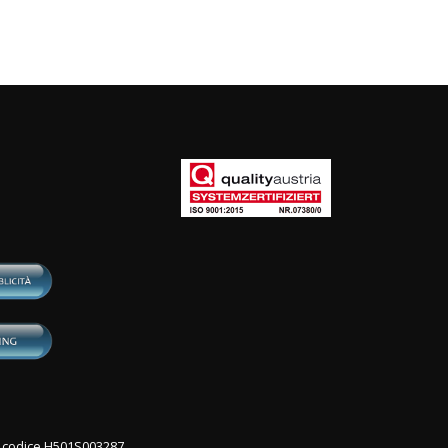
con codice H501S003287