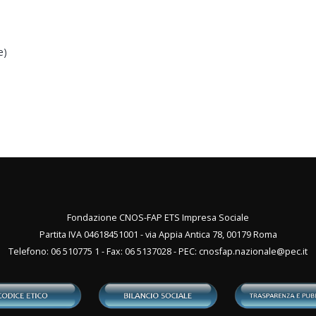
e)
Fondazione CNOS-FAP ETS Impresa Sociale
Partita IVA 04618451001 - via Appia Antica 78, 00179 Roma
Telefono: 06 510775 1 - Fax: 06 5137028 - PEC:
cnosfap.nazionale@pec.it