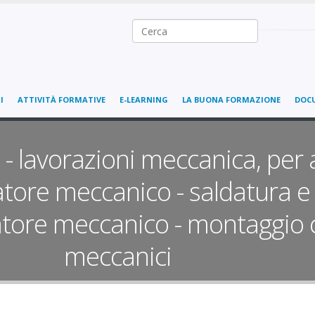
Ricerca nel sito
I
ATTIVITÀ FORMATIVE
E-LEARNING
LA BUONA FORMAZIONE
DOC
 lavorazioni meccanica, per 
ore meccanico - saldatura e 
tore meccanico - montaggio
meccanici