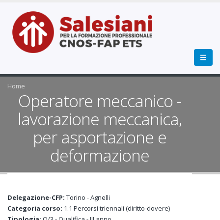
Home
Operatore meccanico -
lavorazione meccanica,
per asportazione e
deformazione
Delegazione-CFP:
Torino - Agnelli
Categoria corso:
1.1 Percorsi triennali (diritto-dovere)
Tipologia:
Q/3 - Qualifica - III anno