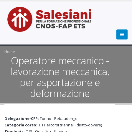
Home
Operatore meccanico -
lavorazione meccanica,
per asportazione e
deformazione
Delegazione-CFP:
Torino - Rebaudengo
Categoria corso:
1.1 Percorsi triennali (diritto-dovere)
Tipologia:
Q/3 - Qualifica - III anno