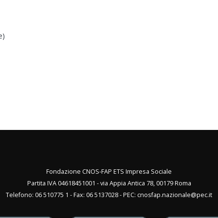
e)
Fondazione CNOS-FAP ETS Impresa Sociale
Partita IVA 04618451001 - via Appia Antica 78, 00179 Roma
Telefono: 06 510775 1 - Fax: 06 5137028 - PEC:
cnosfap.nazionale@pec.it