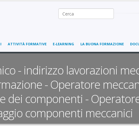
Ricerca nel sito
I
ATTIVITÀ FORMATIVE
E-LEARNING
LA BUONA FORMAZIONE
DOC
o - indirizzo lavorazioni mec
rmazione - Operatore meccanic
ne dei componenti - Operator
ggio componenti meccanici