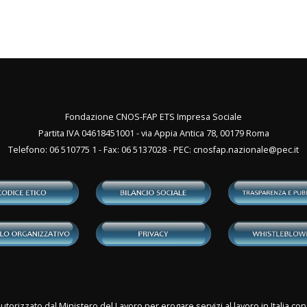
Fondazione CNOS-FAP ETS Impresa Sociale
Partita IVA 04618451001 - via Appia Antica 78, 00179 Roma
Telefono: 06 510775 1 - Fax: 06 5137028 - PEC:
cnosfap.nazionale@pec.it
utorizzato dal Ministero del Lavoro per erogare servizi al lavoro in Italia 