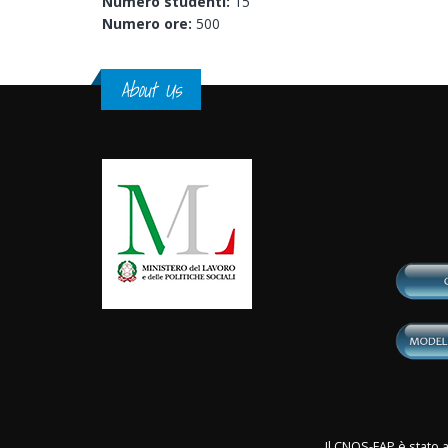
Numero studenti:
15
Numero ore:
500
About Us
Il CNOS-FAP è stato a