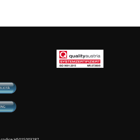
con codice H501S003287