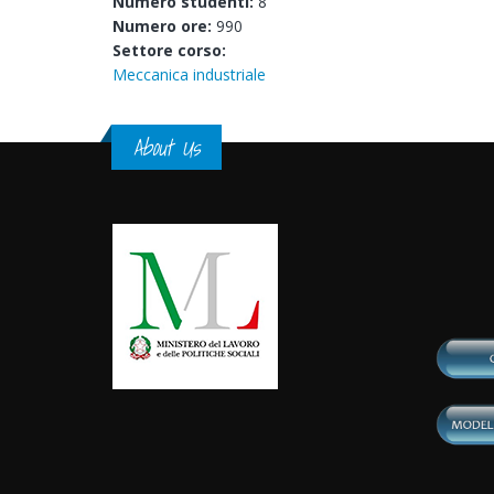
Numero studenti:
8
Numero ore:
990
Settore corso:
Meccanica industriale
About Us