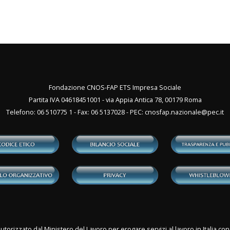
Fondazione CNOS-FAP ETS Impresa Sociale
Partita IVA 04618451001 - via Appia Antica 78, 00179 Roma
Telefono: 06 510775 1 - Fax: 06 5137028 - PEC:
cnosfap.nazionale@pec.it
utorizzato dal Ministero del Lavoro per erogare servizi al lavoro in Italia 