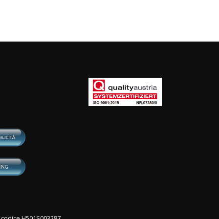
con codice H501S003287