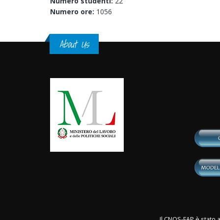
Numero studenti:
22
Numero ore:
1056
About Us
Il CNOS-FAP è stato a