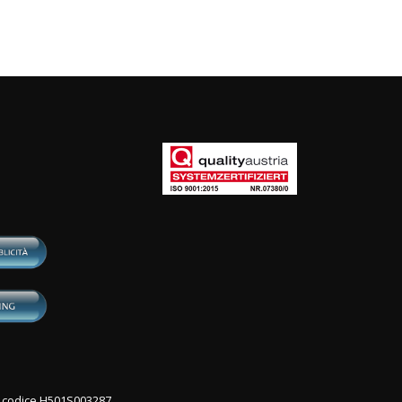
con codice H501S003287