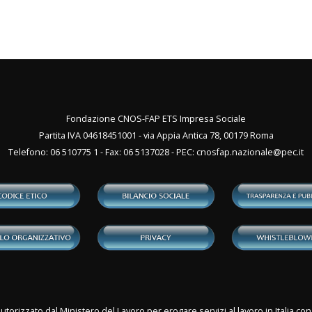
Fondazione CNOS-FAP ETS Impresa Sociale
Partita IVA 04618451001 - via Appia Antica 78, 00179 Roma
Telefono: 06 510775 1 - Fax: 06 5137028 - PEC:
cnosfap.nazionale@pec.it
utorizzato dal Ministero del Lavoro per erogare servizi al lavoro in Italia 