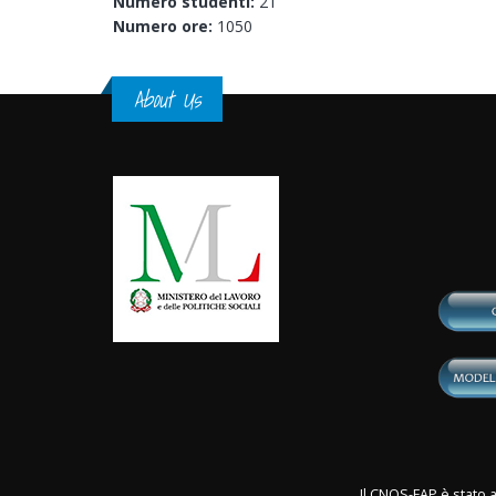
Numero studenti:
21
Numero ore:
1050
About Us
Il CNOS-FAP è stato a