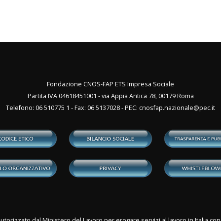
Fondazione CNOS-FAP ETS Impresa Sociale
Partita IVA 04618451001 - via Appia Antica 78, 00179 Roma
Telefono: 06 510775 1 - Fax: 06 5137028 - PEC:
cnosfap.nazionale@pec.it
utorizzato dal Ministero del Lavoro per erogare servizi al lavoro in Italia 