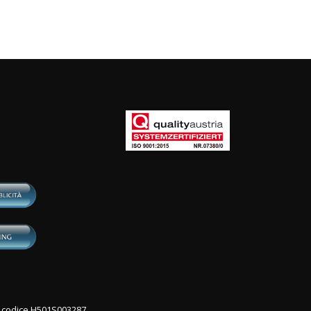
con codice H501S003287