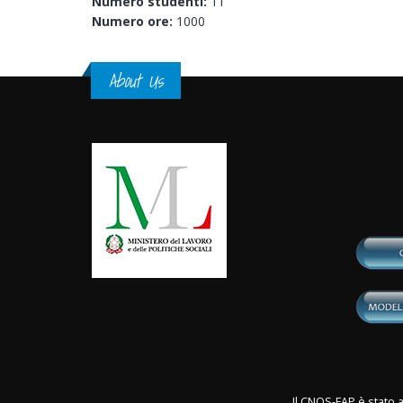
Numero studenti:
11
Numero ore:
1000
About Us
Il CNOS-FAP è stato a