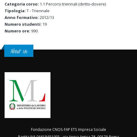
Categoria corso:
1.1 Percorsi triennali (diritto-dovere)
Tipologia:
T - Triennale
Anno formativo:
2012/13
Numero studenti:
19
Numero ore:
990
About Us
Fondazione CNOS-FAP ETS Impresa Sociale
Partita IVA 04618451001 - via Appia Antica 78, 00179 Roma