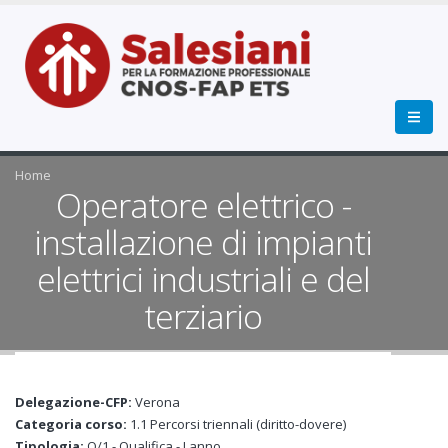
Home
Operatore elettrico -
installazione di impianti
elettrici industriali e del
terziario
Delegazione-CFP:
Verona
Categoria corso:
1.1 Percorsi triennali (diritto-dovere)
Tipologia:
Q/1 - Qualifica - I anno