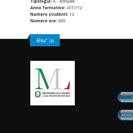
Tipologia:
A - Annuale
Anno formativo:
2011/12
Numero studenti:
12
Numero ore:
600
About Us