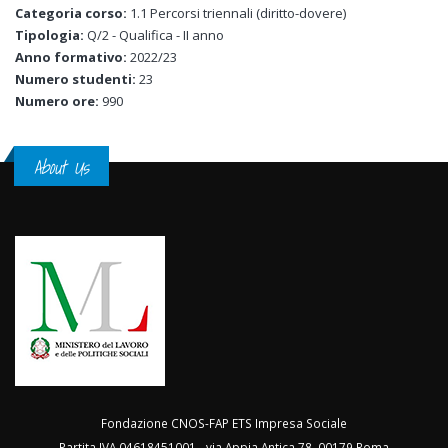
Categoria corso:
1.1 Percorsi triennali (diritto-dovere)
Tipologia:
Q/2 - Qualifica - II anno
Anno formativo:
2022/23
Numero studenti:
23
Numero ore:
990
About Us
Fondazione CNOS-FAP ETS Impresa Sociale
Partita IVA 04618451001 - via Appia Antica 78, 00179 Roma