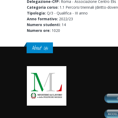
Delegazione-CFP:
Roma - Associazione Centro Elis
Categoria corso:
1.1 Percorsi triennali (diritto-dover
Tipologia:
Q/3 - Qualifica - III anno
Anno formativo:
2022/23
Numero studenti:
14
Numero ore:
1020
About Us