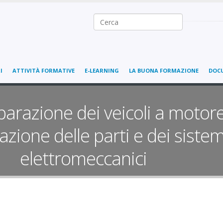
Ricerca nel sito
I
ATTIVITÀ FORMATIVE
E-LEARNING
LA BUONA FORMAZIONE
DOC
parazione dei veicoli a motore
zione delle parti e dei siste
elettromeccanici