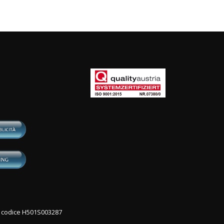
con codice H501S003287