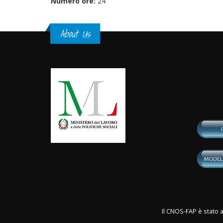
Numero ore:
24
About Us
Il CNOS-FAP è stato a