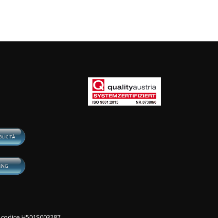
con codice H501S003287