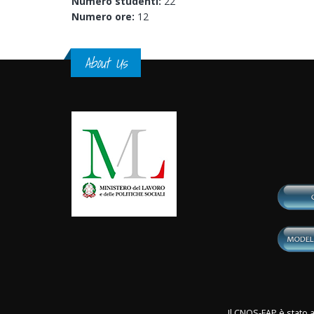
Numero studenti:
22
Numero ore:
12
About Us
Il CNOS-FAP è stato a