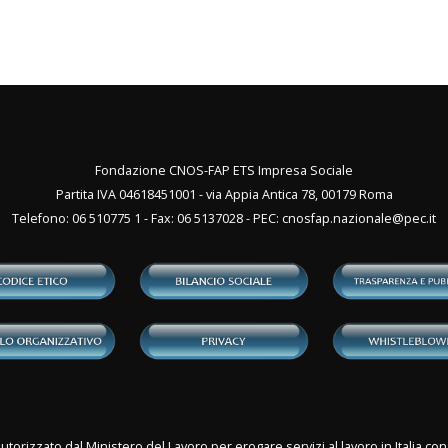
Fondazione CNOS-FAP ETS Impresa Sociale
Partita IVA 04618451001 - via Appia Antica 78, 00179 Roma
Telefono: 06 510775 1 - Fax: 06 5137028 - PEC:
cnosfap.nazionale@pec.it
utorizzato dal Ministero del Lavoro per erogare servizi al lavoro in Italia 